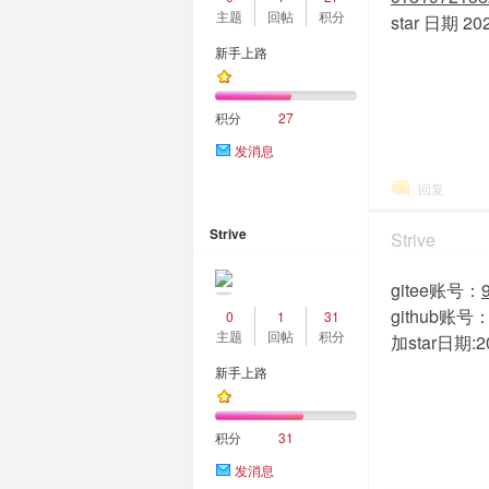
主题
回帖
积分
star 日期 20
新手上路
答
积分
27
发消息
回复
Strive
Strive
2024-1-17 15:3
gitee账号：
社
github账号
0
1
31
主题
回帖
积分
加star日期:20
新手上路
积分
31
发消息