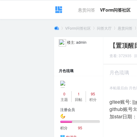
悬赏问答
VForm问答社区
VForm问答社区
问答大厅
悬赏问答
楼主:
admin
【置顶醒
VF
»
›
›
›
查看: 372935 回
月色琉璃
月色琉璃
2024-1-12 16:5
本帖最后由 月色琉璃 
0
1
95
主题
回帖
积分
gitee账号:
l
github账号:li
注册会员
or
加star日期：2
积分
95
发消息