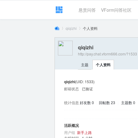
悬赏问答
VForm问答社区
qiqizhi
个人资料
qiqizhi
http://pay.chat.vform666.com/?1533
VF
›
›
主题
个人资料
qiqizhi
(UID: 1533)
邮箱状态
已验证
统计信息
好友数 0
|
回帖数 23
|
主题数 0
or
活跃概况
用户组
新手上路
在线时间
1 小时