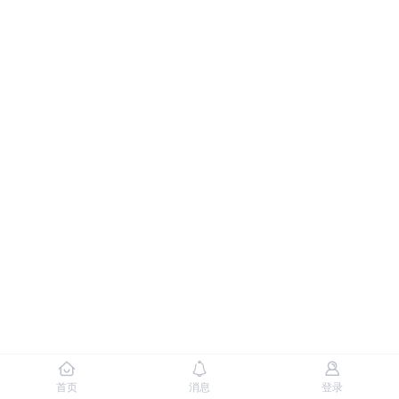
首页
消息
登录