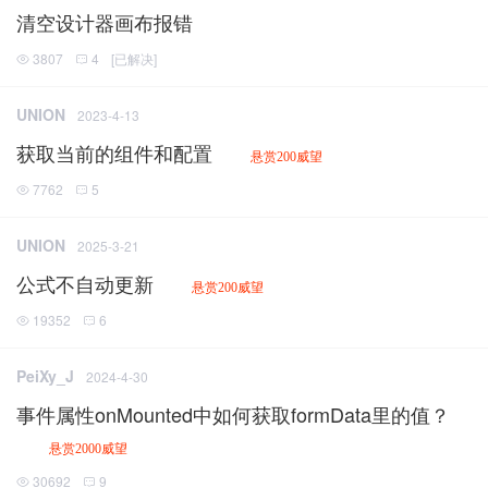
清空设计器画布报错
3807
4
[
已解决
]
UNION
2023-4-13
获取当前的组件和配置
悬赏200威望
7762
5
UNION
2025-3-21
公式不自动更新
悬赏200威望
19352
6
PeiXy_J
2024-4-30
事件属性onMounted中如何获取formData里的值？
悬赏2000威望
30692
9