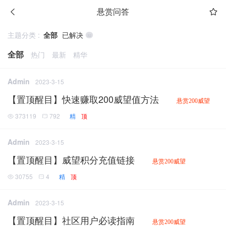
悬赏问答
主题分类 :
全部
已解决
32
全部
热门
最新
精华
Admin
2023-3-15
【置顶醒目】快速赚取200威望值方法
悬赏200威望
373119
792
精
顶
Admin
2023-3-15
【置顶醒目】威望积分充值链接
悬赏200威望
30755
4
精
顶
Admin
2023-3-15
【置顶醒目】社区用户必读指南
悬赏200威望