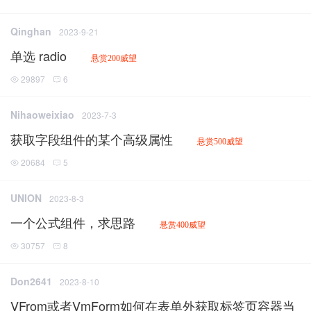
Qinghan
2023-9-21
单选 radio
悬赏200威望
29897
6
Nihaoweixiao
2023-7-3
获取字段组件的某个高级属性
悬赏500威望
20684
5
UNION
2023-8-3
一个公式组件，求思路
悬赏400威望
30757
8
Don2641
2023-8-10
VFrom或者VmForm如何在表单外获取标签页容器当