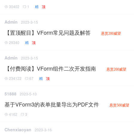
30402
1
精
顶
Admin
2023-3-15
【置顶醒目】VForm常见问题及解答
悬赏200威望
29340
精
顶
Admin
2023-3-15
【付费阅读】VForm组件二次开发指南
悬赏200威望
234122
67
精
顶
51888
2023-5-10
基于VForm3的表单批量导出为PDF文件
悬赏500威望
4162
3
Chenxiaoyan
2023-3-16