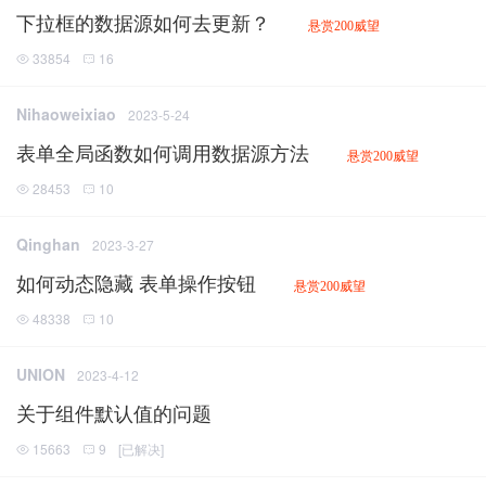
下拉框的数据源如何去更新？
悬赏200威望
33854
16
Nihaoweixiao
2023-5-24
表单全局函数如何调用数据源方法
悬赏200威望
28453
10
Qinghan
2023-3-27
如何动态隐藏 表单操作按钮
悬赏200威望
48338
10
UNION
2023-4-12
关于组件默认值的问题
15663
9
[
已解决
]