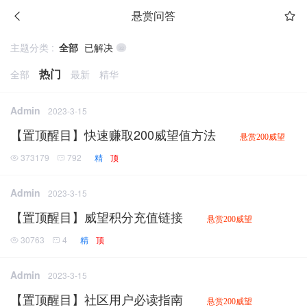
悬赏问答
主题分类 :
全部
已解决
32
热门
全部
最新
精华
Admin
2023-3-15
【置顶醒目】快速赚取200威望值方法
悬赏200威望
373179
792
精
顶
Admin
2023-3-15
【置顶醒目】威望积分充值链接
悬赏200威望
30763
4
精
顶
Admin
2023-3-15
【置顶醒目】社区用户必读指南
悬赏200威望