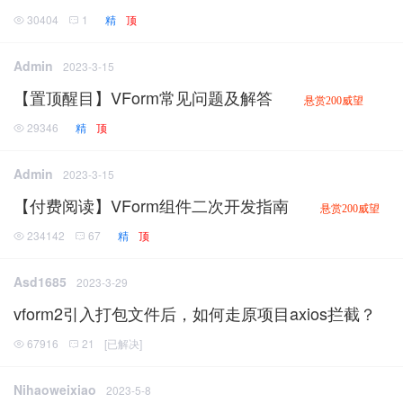
30404
1
精
顶
Admin
2023-3-15
【置顶醒目】VForm常见问题及解答
悬赏200威望
29346
精
顶
Admin
2023-3-15
【付费阅读】VForm组件二次开发指南
悬赏200威望
234142
67
精
顶
Asd1685
2023-3-29
vform2引入打包文件后，如何走原项目axios拦截？
67916
21
[
已解决
]
Nihaoweixiao
2023-5-8