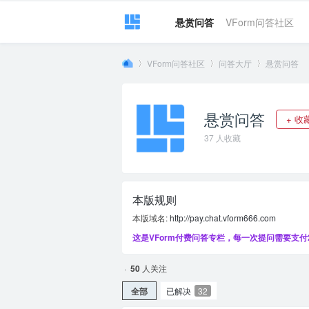
悬赏问答
VForm问答社区
VForm问答社区
问答大厅
悬赏问答
悬赏问答
+ 收
VF
»
›
›
37
人收藏
本版规则
本版域名:
http://pay.chat.vform666.com
这是VForm付费问答专栏，每一次提问需要支付
or
·
50
人关注
全部
已解决
32