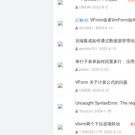
UNION
2023-8-3
区
VFrom或者VmFor
[
已解决
]
don2641
2023-8-10
后端集成如何通过数据源管理
wenbin151
2023-6-15
单行子表单如何回显多行，没
porton
2023-3-23
VForm 关于计算公式的问题
UNION
2024-6-27
Uncaught SyntaxError: The req
TonyCui
2024-1-30
vform两个下拉选项联动
悬
17640321176
2023-4-10