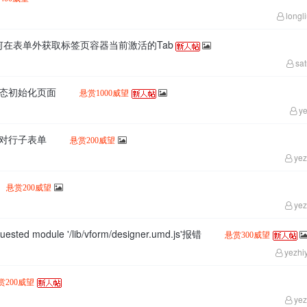
longl
m如何在表单外获取标签页容器当前激活的Tab
sa
动态初始化页面
悬赏1000威望
ye
用对行子表单
悬赏200威望
yez
悬赏200威望
yez
uested module '/lib/vform/designer.umd.js'报错
悬赏300威望
yezhi
赏200威望
yez