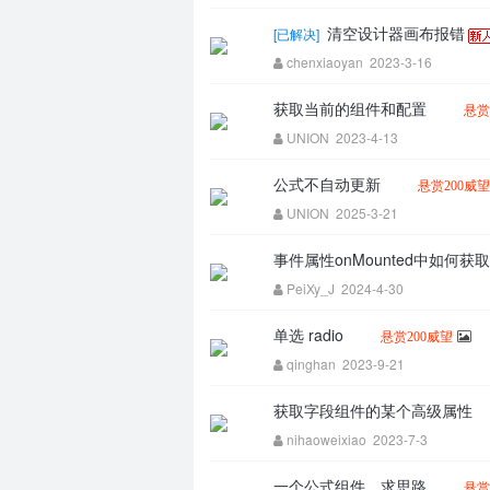
清空设计器画布报错
[
已解决
]
chenxiaoyan
2023-3-16
答
获取当前的组件和配置
悬赏
UNION
2023-4-13
公式不自动更新
悬赏200威望
UNION
2025-3-21
事件属性onMounted中如何获取
PeiXy_J
2024-4-30
社
单选 radio
悬赏200威望
qinghan
2023-9-21
获取字段组件的某个高级属性
nihaoweixiao
2023-7-3
一个公式组件，求思路
悬赏