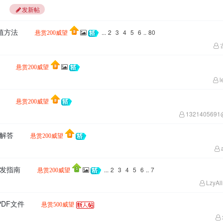
发新帖
望值方法
...
2
3
4
5
6
..
80
悬赏200威望
接
悬赏200威望
l
南
悬赏200威望
1321405691
及解答
悬赏200威望
开发指南
...
2
3
4
5
6
..
7
悬赏200威望
LzyAl
PDF文件
悬赏500威望