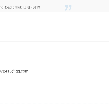
ngRoad github 日期 4月19
1:23
显示全部楼层
0
972415@qq.com