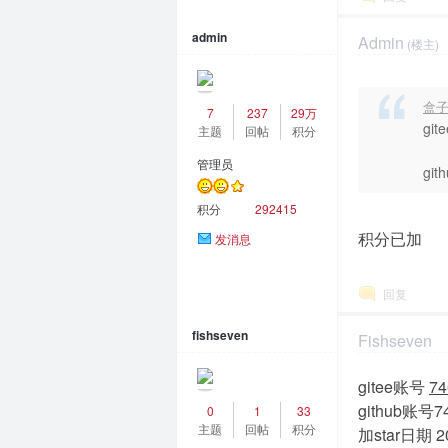
admin
Admin
(楼主)
2023-4-20 11:4
盒子 
7
237
29万
git
主题
回帖
积分
管理员
git
积分
292415
积分已加
发消息
回复
fishseven
Fishseven
2023-4-21 08:4
gitee账号
74
github账号
7
0
1
33
主题
回帖
积分
加star日期 20