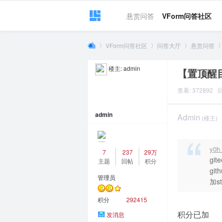
悬赏问答
VForm问答社区
VForm问答社区
问答大厅
悬赏问答
楼主:
admin
【置顶醒
VF
»
›
›
›
查看: 372892 回
admin
Admin
(楼主)
2023-4-17 16:4
y0h
7
237
29万
git
主题
回帖
积分
git
管理员
加st
or
积分
292415
积分已加
发消息