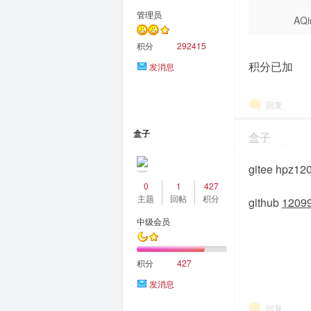
管理员
AQi
积分
292415
积分已加
发消息
回复
盒子
盒子
2023-4-20 10:3
gitee hpz12
0
1
427
主题
回帖
积分
github
1209
中级会员
积分
427
发消息
回复