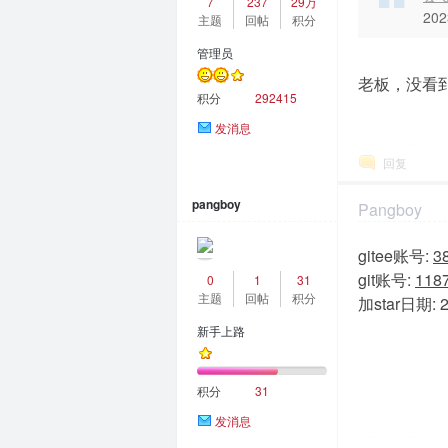
7
237
29万
202
主题
回帖
积分
管理员
答
老板，没看到
积分
292415
发消息
回复
pangboy
Pangboy
2023-4-19 18:0
gitee账号:
3
git账号:
118
0
1
31
社
主题
回帖
积分
加star日期:
新手上路
积分
31
发消息