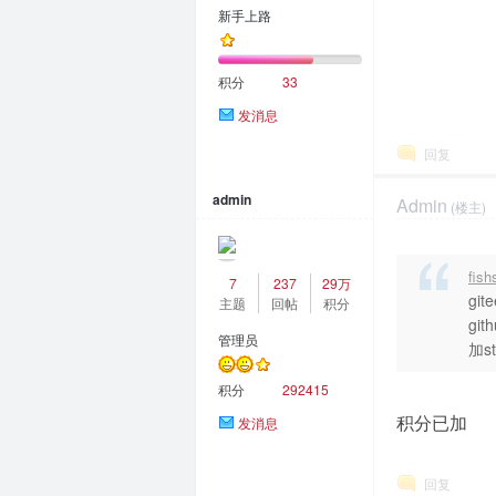
新手上路
积分
33
发消息
回复
admin
Admin
(楼主)
2023-4-21 09:3
fis
7
237
29万
gi
主题
回帖
积分
git
管理员
加st
积分
292415
积分已加
发消息
回复