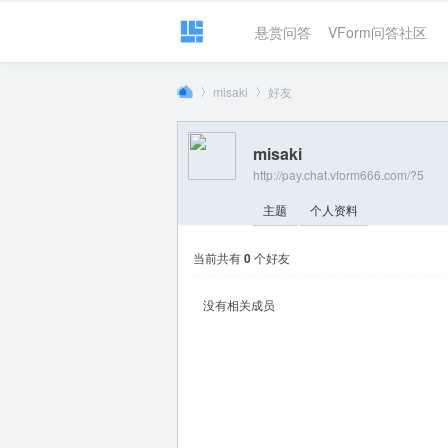
悬赏问答
VForm问答社区
misaki
好友
misaki
http://pay.chat.vform666.com/?5
VF
›
›
主题
个人资料
当前共有
0
个好友
没有相关成员
or