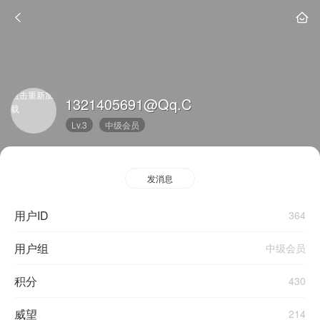
点击重新加
1321405691@qq.c
载
Lv.3
中级会员
发消息
用户ID
364
用户组
中级会员
积分
430
威望
214