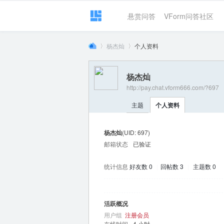
悬赏问答
VForm问答社区
杨杰灿
个人资料
杨杰灿
http://pay.chat.vform666.com/?697
VF
›
›
主题
个人资料
杨杰灿
(UID: 697)
邮箱状态
已验证
统计信息
好友数 0
|
回帖数 3
|
主题数 0
or
活跃概况
用户组
注册会员
在线时间
4 小时